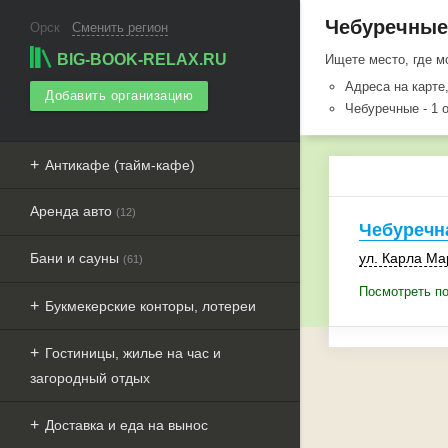
Чебуречные 
Орск
Сменить регион
BIG-BOOK-RELAX.RU
Ищете место, где м
Адреса на карте
Добавить организацию
Чебуречные - 1 
Антикафе (тайм-кафе)
Аренда авто
(12)
Чебуречн
Бани и сауны
ул. Карла Ма
(61)
Посмотреть по
Букмекерские конторы, лотереи
Гостиницы, жилье на час и
загородный отдых
Доставка и еда на вынос