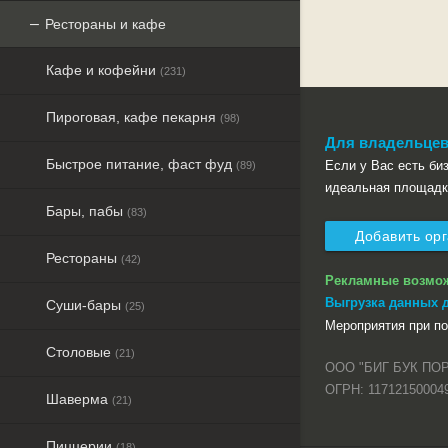
Рестораны и кафе
Кафе и кофейни
(231)
Пироговая, кафе пекарня
(98)
Для владельцев
Быстрое питание, фаст фуд
Если у Вас есть бизн
(89)
идеальная площадк
Бары, пабы
(83)
Добавить ор
Рестораны
(42)
Рекламные возмо
Выгрузка данных 
Суши-бары
(25)
Мероприятия при п
Столовые
(21)
ООО "БИГ БУК ПО
ОГРН: 11712150004
Шаверма
(21)
Пиццерии
(18)