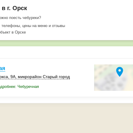
в г. Орск
ожно поесть чебуреки?
, телефоны, цены на меню и отзывы
объект в Орске
ая
location_on
ркса, 9А, микрорайон Старый город
дробнее: Чебуречная