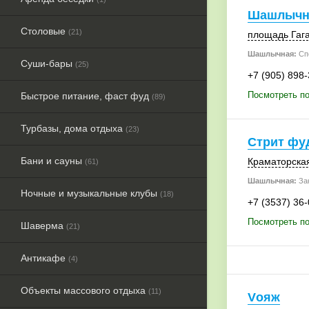
Шашлычн
Столовые
(21)
площадь Гага
Шашлычная:
Сп
Суши-бары
(25)
+7 (905) 898
Посмотреть п
Быстрое питание, фаст фуд
(89)
Турбазы, дома отдыха
(23)
Стрит фу
Бани и сауны
Краматорская
(61)
Шашлычная:
Зак
Ночные и музыкальные клубы
(18)
+7 (3537) 36
Посмотреть по
Шаверма
(21)
Антикафе
(4)
Объекты массового отдыха
(11)
Vояж