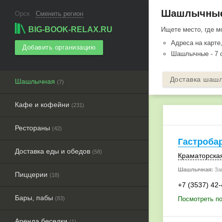
Шашлычные 
Орск
Сменить регион
BIG-BOOK-RELAX.RU
Ищете место, где 
Адреса на карте
Добавить организацию
Шашлычные - 7 о
Доставка шаш
Шашлычная
(7)
Кафе и кофейни
(231)
Рестораны
(42)
Гастробар
Доставка еды и обедов
(58)
Краматорская
Шашлычная:
Зак
Пиццерии
(18)
+7 (3537) 42
Бары, пабы
(83)
Посмотреть по
Аренда беседки
(1)