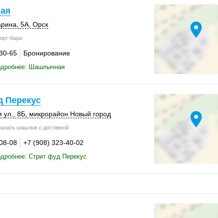
ая
location_on
рина, 5А,
Орск
орт-бары
-30-65
Бронирование
одробнее: Шашлычная
д Перекус
location_on
 ул., 8Б, микрорайон Новый город
азать шашлык с доставкой
-08-08
+7 (908) 323-40-02
дробнее: Стрит фуд Перекус