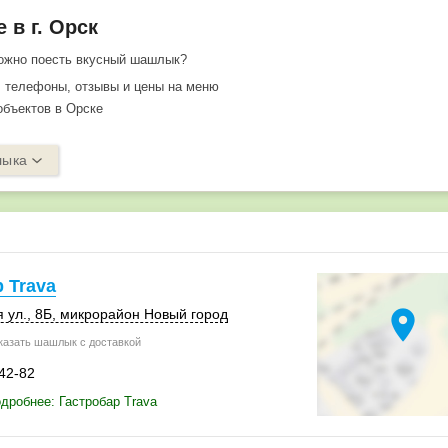
в г. Орск
можно поесть вкусный шашлык?
, телефоны, отзывы и цены на меню
бъектов в Орске
лыка
 Trava
location_on
 ул., 8Б, микрорайон Новый город
азать шашлык с доставкой
-42-82
дробнее: Гастробар Trava