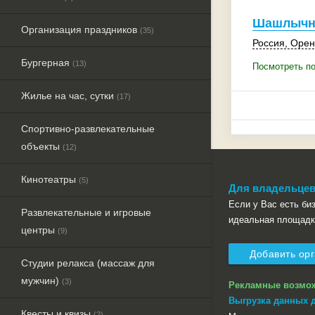
Шашлычн
Организация праздников
(35)
Россия
, Орен
Бургерная
(13)
Посмотреть п
Жилье на час, сутки
(17)
Спортивно-развлекательные
объекты
(12)
Кинотеатры
(5)
Для владельцев
Если у Вас есть бизн
Развлекательные и игровые
идеальная площадк
центры
(9)
Добавить ор
Студии релакса (массаж для
мужчин)
(3)
Рекламные возмо
Выгрузка данных 
Квесты и квизы
(2)