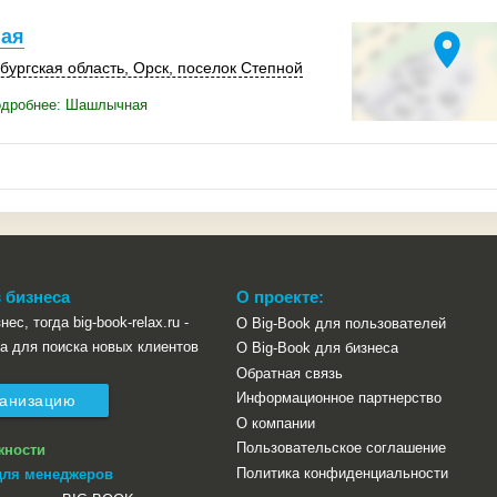
ая
location_on
бургская область,
Орск
,
поселок Степной
одробнее: Шашлычная
 бизнеса
О проекте:
ес, тогда big-book-relax.ru -
О Big-Book для пользователей
а для поиска новых клиентов
О Big-Book для бизнеса
Обратная связь
Информационное партнерство
ганизацию
О компании
Пользовательское соглашение
жности
Политика конфиденциальности
для менеджеров