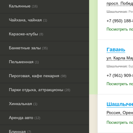
просп. Побе
Кальянные
(16)
Шашлычная:
Рес
Чайхана, чайная
(1)
+7 (950) 188
Посмотреть п
Караоке-клубы
(8)
Банкетные залы
(35)
Гавань
ул. Карла Ма
Пельменная
(1)
Шашлычная:
Бур
+7 (961) 909
Пироговая, кафе пекарня
(98)
Посмотреть по
Парки отдыха, аттракционы
(28)
Хинкальная
Шашлычн
(1)
Россия
, Орен
Аренда авто
(12)
Посмотреть п
Блинная
(7)