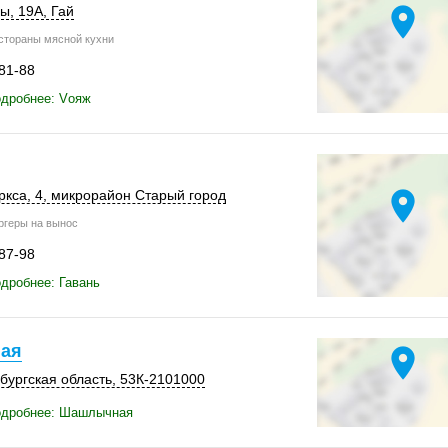
location_on
ды
,
19А
,
Гай
тораны мясной кухни
-81-88
одробнее: Vояж
location_on
ркса, 4
, микрорайон Старый город
геры на вынос
-87-98
дробнее: Гавань
ая
location_on
бургская область,
53К-2101000
одробнее: Шашлычная