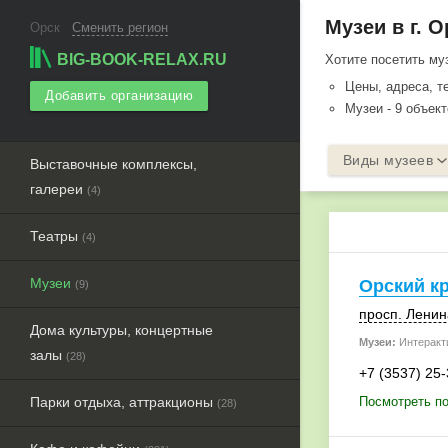
Музеи в г. О
Орск
Сменить регион
BIG-BOOK-RELAX.RU
Хотите посетить му
Цены, адреса, 
Добавить организацию
Музеи - 9 объек
Виды музеев
Выставочные комплексы,
галереи
(4)
Театры
(4)
Музеи
Орский к
(9)
просп. Ленин
Дома культуры, концертные
Музеи:
Интеракт
залы
(28)
+7 (3537) 25
Парки отдыха, аттракционы
Посмотреть по
(28)