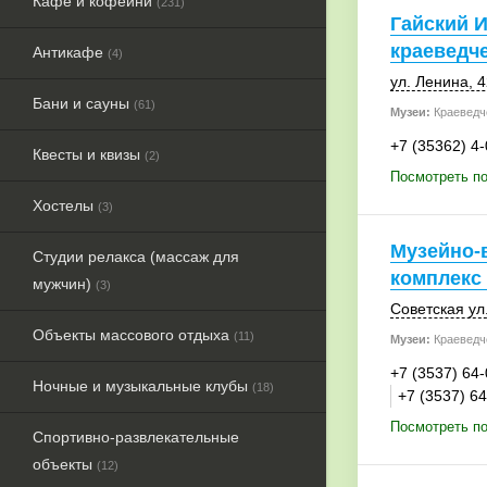
Кафе и кофейни
(231)
Гайский И
краеведч
Антикафе
(4)
ул. Ленина, 4
Бани и сауны
(61)
Музеи:
Краеведч
+7 (35362) 4
Квесты и квизы
(2)
Посмотреть по
Хостелы
(3)
Музейно-
Студии релакса (массаж для
комплекс 
мужчин)
(3)
Советская ул.
Объекты массового отдыха
(11)
Музеи:
Краеведч
+7 (3537) 64
Ночные и музыкальные клубы
(18)
+7 (3537) 6
Посмотреть по
Спортивно-развлекательные
объекты
(12)