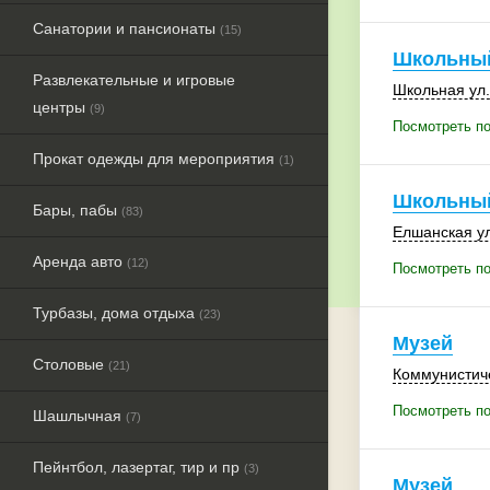
Санатории и пансионаты
(15)
Школьный
Развлекательные и игровые
Школьная ул.
центры
(9)
Посмотреть п
Прокат одежды для мероприятия
(1)
Школьный
Бары, пабы
(83)
Елшанская ул
Аренда авто
(12)
Посмотреть п
Турбазы, дома отдыха
(23)
Музей
Столовые
(21)
Коммунистиче
Посмотреть п
Шашлычная
(7)
Пейнтбол, лазертаг, тир и пр
(3)
Музей