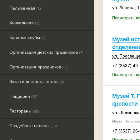
ул. Ленина
,
1
Пельменная
(1)
Посмотреть п
Хинкальная
(1)
Караоке-клубы
(8)
Музей ис
отделен
Организация детских праздников
(7)
ул. Просвеще
+7 (3537) 49
Организация праздников
(35)
Посмотреть п
Заказ и доставка тортов
(5)
Музей Т. 
Пиццерии
(18)
крепости
Рестораны
(42)
ул. Шевченко
Музеи:
Интеракт
Свадебные салоны
(15)
+7 (3537) 26
Посмотреть по