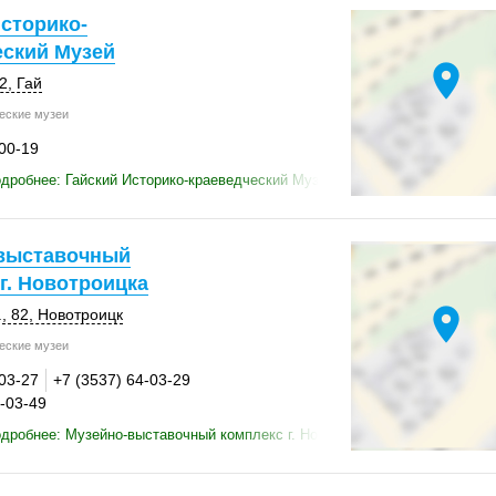
сторико-
еский Музей
location_on
2
,
Гай
еские музеи
-00-19
дробнее: Гайский Историко-краеведческий Музей
выставочный
г. Новотроицка
location_on
, 82
,
Новотроицк
еские музеи
-03-27
+7 (3537) 64-03-29
4-03-49
дробнее: Музейно-выставочный комплекс г. Новотроицка