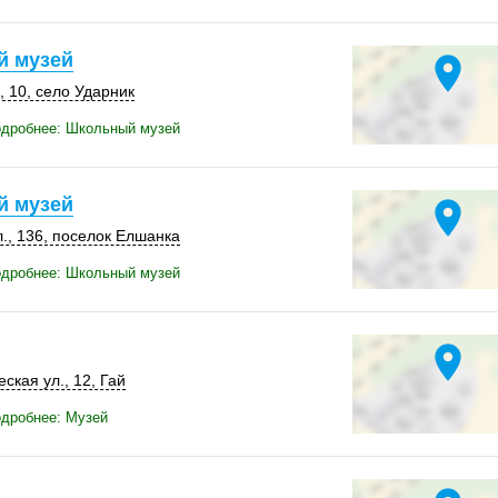
 музей
location_on
, 10
,
село Ударник
одробнее: Школьный музей
 музей
location_on
.
,
136
,
поселок Елшанка
одробнее: Школьный музей
location_on
ская ул., 12,
Гай
одробнее: Музей