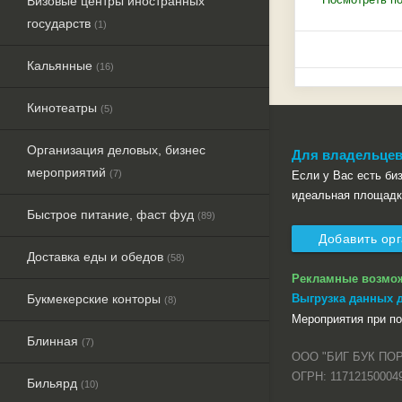
Визовые центры иностранных
государств
(1)
Кальянные
(16)
Кинотеатры
(5)
Организация деловых, бизнес
Для владельцев
мероприятий
(7)
Если у Вас есть бизн
идеальная площадк
Быстрое питание, фаст фуд
(89)
Добавить ор
Доставка еды и обедов
(58)
Рекламные возмо
Букмекерские конторы
Выгрузка данных 
(8)
Мероприятия при п
Блинная
(7)
ООО "БИГ БУК ПО
ОГРН: 11712150004
Бильярд
(10)