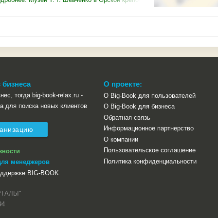
 бизнеса
О проекте:
ес, тогда big-book-relax.ru -
О Big-Book для пользователей
а для поиска новых клиентов
О Big-Book для бизнеса
Обратная связь
Информационное партнерство
ганизацию
О компании
Пользовательское соглашение
жности
Политика конфиденциальности
для менеджеров
оддержке BIG-BOOK
РТАЛЫ"
94