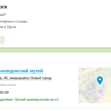
рск
зей?
телефоны и отзывы
тов в Орске
раеведческий музей
location_on
а, 46
, микрорайон Новый город
ивные музеи
-30-09
дробнее: Орский краеведческий музей